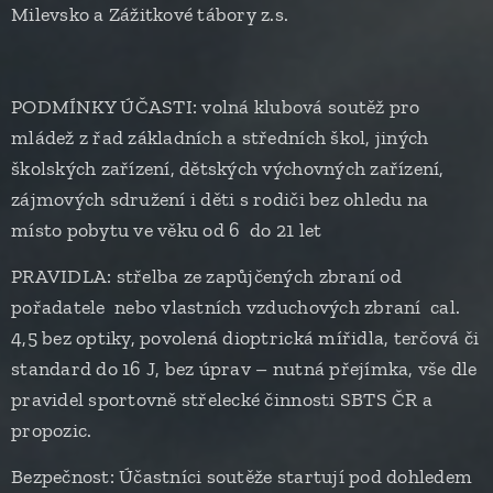
Milevsko a Zážitkové tábory z.s.
PODMÍNKY ÚČASTI: volná klubová soutěž pro
mládež z řad základních a středních škol, jiných
školských zařízení, dětských výchovných zařízení,
zájmových sdružení i děti s rodiči bez ohledu na
místo pobytu ve věku od 6 do 21 let
PRAVIDLA: střelba ze zapůjčených zbraní od
pořadatele nebo vlastních vzduchových zbraní cal.
4,5 bez optiky, povolená dioptrická mířidla, terčová či
standard do 16 J, bez úprav – nutná přejímka, vše dle
pravidel sportovně střelecké činnosti SBTS ČR a
propozic.
Bezpečnost: Účastníci soutěže startují pod dohledem