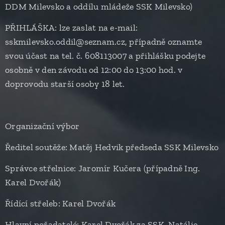
DDM Milevsko a oddílu mládeže SSK Milevsko)
PŘIHLÁŠKA: lze zaslat na e-mail:
sskmilevsko.oddil@seznam.cz, případně oznamte
svou účast na tel. č. 608113007 a přihlášku podejte
osobně v den závodu od 12:00 do 13:00 hod. v
doprovodu starší osoby 18 let.
Organizační výbor
Ředitel soutěže: Matěj Hedvik předseda SSK Milevsko
Správce střelnice: Jaromír Kučera (případně Ing.
Karel Dvořák)
Řídící střeleb: Karel Dvořák
Hlavní pořadatelé: Karel Dvořák za SSK, Natálie