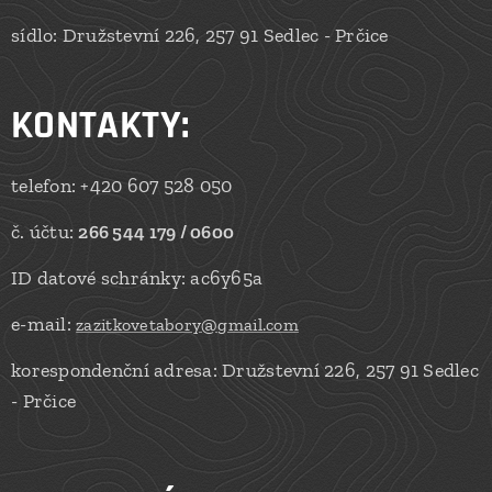
sídlo: Družstevní 226, 257 91 Sedlec - Prčice
KONTAKTY
:
telefon: +420 607 528 050
č. účtu:
266 544 179 / 0600
ID datové schránky: ac6y65a
e-mail:
zazitkovetabory@gmail.com
korespondenční adresa: Družstevní 226, 257 91 Sedlec
- Prčice