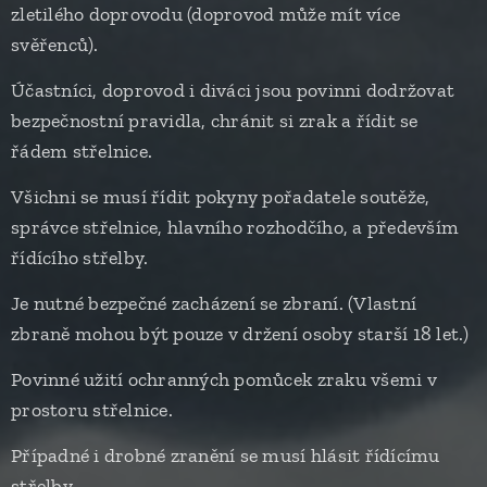
zletilého doprovodu (doprovod může mít více
svěřenců).
Účastníci, doprovod i diváci jsou povinni dodržovat
bezpečnostní pravidla, chránit si zrak a řídit se
řádem střelnice.
Všichni se musí řídit pokyny pořadatele soutěže,
správce střelnice, hlavního rozhodčího, a především
řídícího střelby.
Je nutné bezpečné zacházení se zbraní. (Vlastní
zbraně mohou být pouze v držení osoby starší 18 let.)
Povinné užití ochranných pomůcek zraku všemi v
prostoru střelnice.
Případné i drobné zranění se musí hlásit řídícímu
střelby.