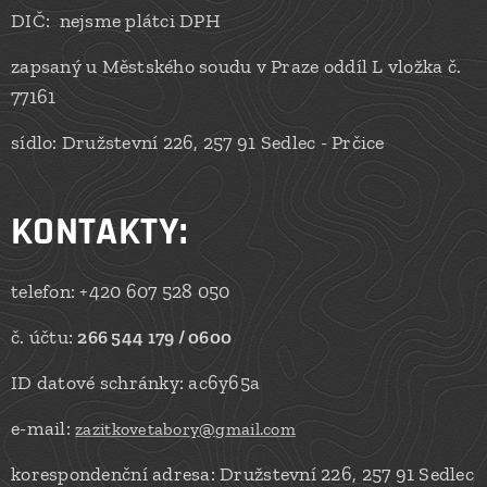
DIČ: nejsme plátci DPH
zapsaný u Městského soudu v Praze oddíl L vložka č.
77161
sídlo: Družstevní 226, 257 91 Sedlec - Prčice
KONTAKTY
:
telefon: +420 607 528 050
č. účtu:
266 544 179 / 0600
ID datové schránky: ac6y65a
e-mail:
zazitkovetabory@gmail.com
korespondenční adresa: Družstevní 226, 257 91 Sedlec