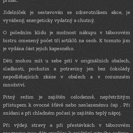
přidat.
Jídelníček je sestavován se zdravotníkem akce, je
vyvážený, energeticky vydatný a chutný.
O poledním klidu je možnost nákupu v táborovém
bistru omezený počet tří artiklů na osob. K tomuto jim
je vydána část jejich kapesného.
Děti mohou mít u sebe pití v originálních obalech,
sladkosti, pochutin a potraviny jen bez čokolády
nepodléhajících zkáze v obalech a v rozumném
množství.
Pitný režim je zajištěn celodenně, nepřetržitým
přístupem k ovocné šťávě nebo neslazenému čaji . Při
snídani a při chladném počasí je zajištěn teplý nápoj.
Při výdeji stravy a při přestávkách v táborovém