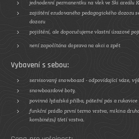
jednodenní permanentku na vlek ve Ski areálu 
zajištění erudovaného pedagogického dozoru s
dozoru
pojištění, ale doporučujeme vlastní úrazové poj
není započítána doprava na akci a zpět
Vybavení s sebou:
servisovaný snowboard - odpovídající váze, vý
snowboardové boty,
povinná lyžařská přilba, páteřní pás
a rukavice
funkční prádlo první termo vrstva, mikina druh
kombinézu) třetí vrstva.