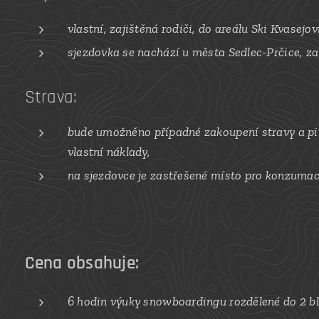
vlastní, zajištěná rodiči, do areálu
Ski Kvasejov
sjezdovka se nachází u města Sedlec-Prčice, z
Strava:
bude umožněno
případné
zakoupení stravy a pi
vlastní náklady,
na sjezdovce je zastřešené místo pro konzumaci
Cena obsahuje:
6 hodin výuky snowboardingu rozdělené do 2 b