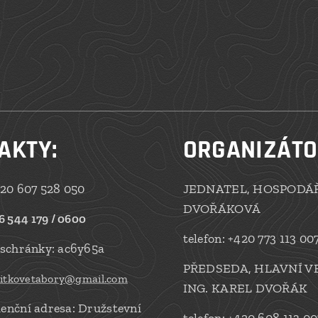
AKTY
:
ORGANIZÁTO
420 607 528 050
JEDNATEL, HOSPODÁŘ
DVOŘÁKOVÁ
6 544 179 / 0600
telefon: +420 773 113 00
 schránky: ac6y65a
PŘEDSEDA, HLAVNÍ V
zitkovetabory@gmail.com
ING. KAREL DVOŘÁK
enční adresa: Družstevní