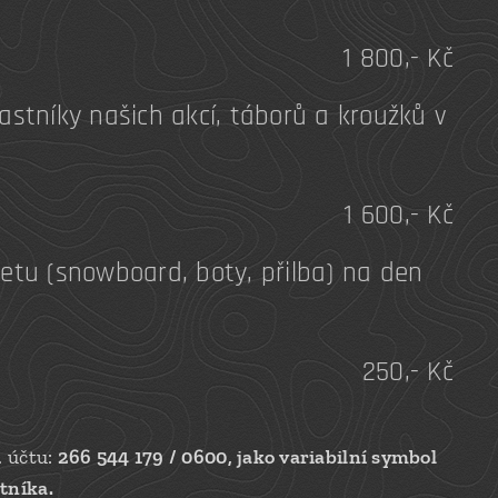
1 800,- Kč
astníky našich akcí, táborů a kroužků v
1 600,- Kč
etu (snowboard, boty, přilba) na den
250,- Kč
. účtu:
266 544 179 / 0600, jako variabilní symbol
tníka.