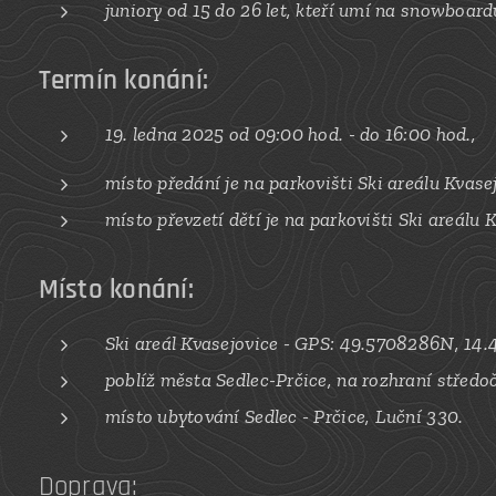
juniory od 15 do 26 let,
kteří umí na snowboard
Termín konání:
19. ledn
a 2025
od 09:00 hod. - do 16:00 hod.,
místo předání je na parkovišti Ski areálu Kvase
místo převzetí dětí
je na parkovišti Ski areálu 
Místo konání:
Ski areál Kvasejovice - GPS: 49.5708286N, 14
poblíž města Sedlec-Prčice, na rozhraní středo
místo ubytování Sedlec - Prčice, Luční 330.
Doprava: