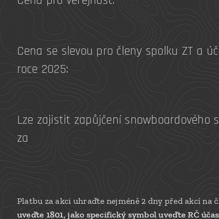
Cena pro veřejnost:
Cena se slevou pro členy spolku ZT a úč
roce 2025:
Lze zajistit zapůjčení snowboardového s
za
Platbu za akci uhraďte nejméně 2 dny před akcí na č
uveďte 1801,
jako specifický symbol uveďte RČ účas