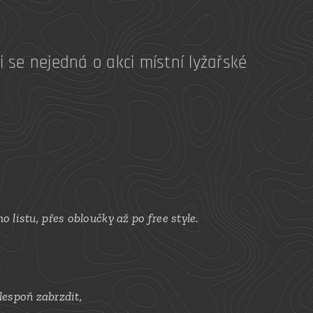
i se nejedná o akci místní lyžařské
listu, přes obloučky až po free style
.
lespoň zabrzdit,