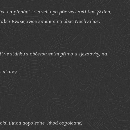
ice
na předání i z areálu po převzetí dětí tentýž den,
a obcí Kvasejovice směrem na obec Nechvalice,
tí ve stánku s občerstvením přímo u sjezdovky, na
 stravy.
loků (3hod dopoledne, 3hod odpoledne)