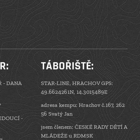
R:
TÁBOŘIŠTĚ:
 - DANA
STAR-LINE, HRACHOV GPS:
49.6624261N, 14.3015489E
7
adresa kempu: Hrachov č.167, 262
56 Svatý Jan
EDOUCÍ -
jsem členem: ČESKÉ RADY DĚTÍ A
MLÁDEŽE u RDMSK