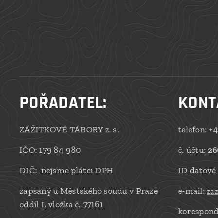
POŘADATEL:
KONT
ZÁŽITKOVÉ TÁBORY z. s.
telefon: +
IČO: 179 84 980
č. účtu:
26
DIČ: nejsme plátci DPH
ID datové
zapsaný u Městského soudu v Praze
e-mail:
za
oddíl L vložka č. 77161
korespond