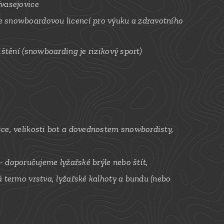
Kvasejovice
e snowboardovou licencí pro výuku a zdravotního
ištění (snowboarding je rizikový sport)
šce, velikosti bot a dovednostem snowbordisty,
- doporučujeme l
yžařské brýle nebo štít,
á termo vrstva, lyžařské kalhoty a bundu (nebo