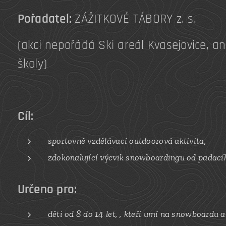
Pořadatel:
ZÁŽITKOVÉ TÁBORY z. s.
(akci nepořádá Ski areál Kvasejovice, an
školy)
Cíl:
sportovně vzdělávací outdoorová aktivita,
zdokonalující výcvik
snowboardingu od padacího 
Určeno pro:
děti od 8 do 14 let,
,
kteří umí na
snowboardu
a