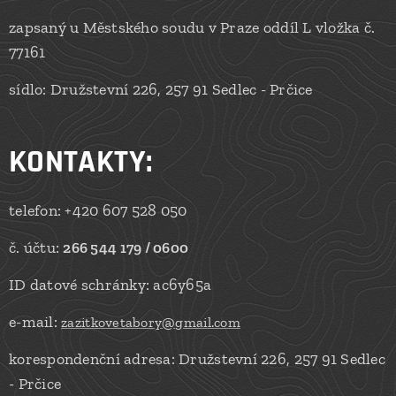
zapsaný u Městského soudu v Praze oddíl L vložka č.
77161
sídlo: Družstevní 226, 257 91 Sedlec - Prčice
KONTAKTY
:
telefon: +420 607 528 050
č. účtu:
266 544 179 / 0600
ID datové schránky: ac6y65a
e-mail:
zazitkovetabory@gmail.com
korespondenční adresa: Družstevní 226, 257 91 Sedlec
- Prčice