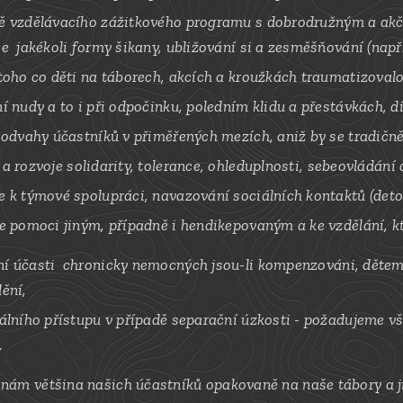
ě vzdělávacího
zážitkového
programu s
dobrodružným a akč
e jakékoli formy šikany,
ubližování si a
zesměšňování (např.
toho co děti na
táborech,
akcích a kroužkách traumatizovalo
í nudy a to i při odpočinku, poledním klidu a
přestávkách, d
 odvahy účastníků v přiměřených mezích, aniž by se tradičně 
 a rozvoje
solidarity,
tolerance,
ohleduplnosti,
sebeovládání 
 k týmové spolupráci, navazování sociálních kontaktů (detox
e pomoci jiným, případně i hendikepovaným a ke vzdělání, 
í účasti
chronicky nemocných jsou-li kompenzován
i, děte
dění,
álního přístupu v případě separační úzkosti - požadujeme v
.
 nám většina našich účastníků opakovaně na naše tábory a ji