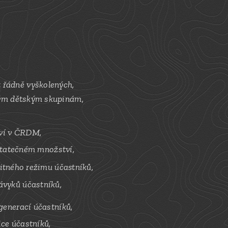
 řádně vyškolených,
svým dětským skupinám,
tví v ČRDM,
ostatečném množství,
itného režimu účastníků,
ávyků účastníků,
generací účastníků,
ice účastníků,