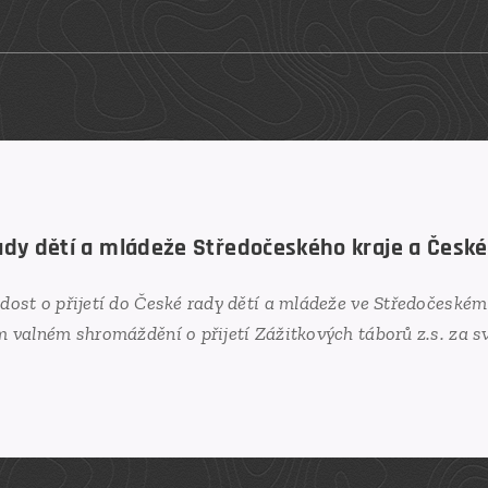
y dětí a mládeže Středočeského kraje a České
ost o přijetí do České rady dětí a mládeže ve Středočeském 
 valném shromáždění o přijetí Zážitkových táborů z.s. za s