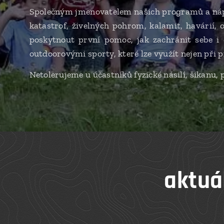
Společným jmenovatelem našich programů a náplní
katastrof, živelných pohrom, kalamit, havárií, 
poskytnout první pomoc, jak zachránit sebe i d
outdoorovými sporty, které lze využít nejen při pře
Netolerujeme u účastníků fyzické násilí, šikanu, 
aktuá