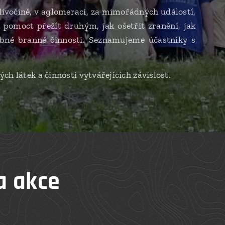
divočině, v aglomeraci, za mimořádných událostí,
k pomoct přežít druhým, jak ošetřit zranění, jak
třebné branné činnosti. Seznamujeme účastníky s
ch látek a činností vytvářejících závislost.
a akce