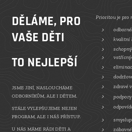
DĚLÁME, PRO
Prioritou je pro
odborné
VAŠE DĚTI
kvalitní
schopný
vstřícný
TO NEJLEPŠÍ
eliminac
dodržov
zdravé v
JSME JINÍ, NASLOUCHÁME
ODBORNÍKŮM, ALE I DĚTEM.
podpory 
odpovíd
STÁLE VYLEPŠUJEME NEJEN
PROGRAM, ALE I NÁŠ PŘÍSTUP.
smyslup
U NÁS MÁME RÁDI DĚTI A
zábavnéh