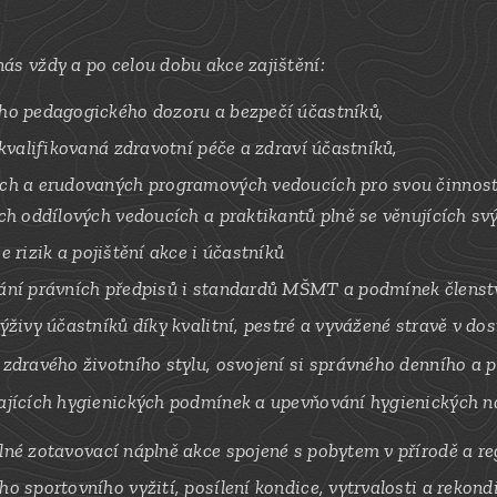
 nás vždy a
po celou dobu akce z
ajištění:
ho pedagogického dozoru a bezpečí ú
častníků,
 kvalifikovaná
zdravotní péče a zdraví účastníků,
ch a
erudovaných programových vedoucích pro svou činnost
ch oddílových vedoucích a praktikantů plně se věnujících 
e rizik a
pojištění akce i účastníků
ání právních předpisů i standardů MŠMT a podmínek člens
ýživy účastníků díky
kvalitní, pestré a vyvážené stravě v d
zdravého životního stylu, osvojení si správného denního a
p
ajících hygienických podmínek a upevňování hygienických n
lné
zotavovací náplně akce spojené s pobytem v přírodě
a re
o sportovního vyžití, posílení
kondice,
vytrvalosti a rekond