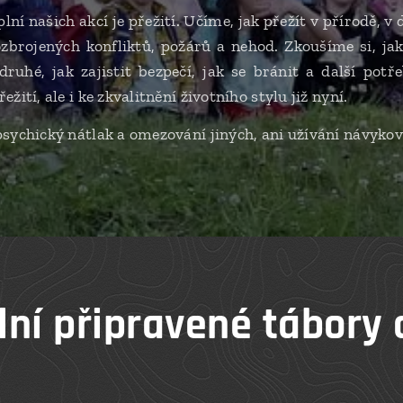
 našich akcí je přežití. Učíme, jak přežít v přírodě, v 
ozbrojených konfliktů, požárů a nehod. Zkoušíme si, ja
ruhé, jak zajistit bezpečí, jak se bránit a další po
žití, ale i ke zkvalitnění životního stylu již nyní.
psychický nátlak a omezování jiných, ani užívání návykový
lní připravené tábory 