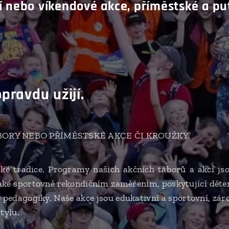
 nebo víkendové akce, příměstské a put
opravdu užijí.
BORY NEBO PŘÍMĚSTSKÉ AKCE ČI KROUŽKY.
eské tradice. Programy našich akčních táborů a akcí 
také sportovně rekondičním zaměřením, poskytující dětem 
pedagogiky. Naše akce jsou edukativní a sportovní, záro
tylu.