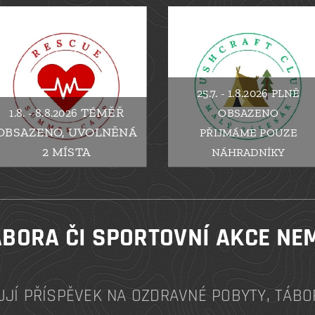
25.7. - 1.8.2026 PLNĚ
TÉMĚŘ
1.8. - 8.8.2026
OBSAZENO
OBSAZENO, UVOLNĚNÁ
PŘIJMÁME POUZE
2 MÍSTA
NÁHRADNÍKY
BORA ČI SPORTOVNÍ AKCE NE
UJÍ PŘÍSPĚVEK NA OZDRAVNÉ POBYTY, TÁBO