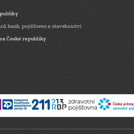
epubliky
ů bank, pojišťoven a stavebnictví
tra České republiky
a