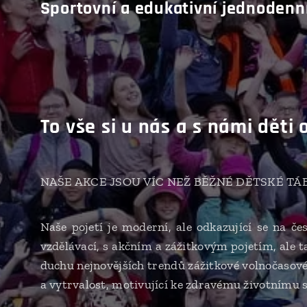
Sportovní a edukativní jednodenní
To vše si u nás a s námi děti 
NAŠE AKCE JSOU VÍC NEŽ BĚŽNÉ DĚTSKÉ TÁ
Naše pojetí je moderní, ale odkazující se na č
vzdělávací, s akčním a zážitkovým pojetím, ale 
duchu nejnovějších trendů zážitkové volnočasové 
a vytrvalost, motivující ke zdravému životnímu s