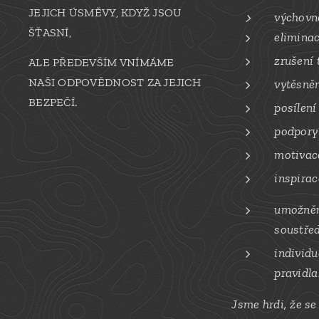
JEJICH ÚSMĚVY, KDYŽ JSOU
výchovn
ŠŤASNÍ,
eliminac
zrušení 
ALE PŘEDEVŠÍM VNÍMÁME
NAŠI ODPOVĚDNOST ZA JEJICH
vytěsněn
BEZPEČÍ.
posílení
podpory
motivace
inspirac
umožněn
soustře
individu
pravidla
Jsme hrdi, že se