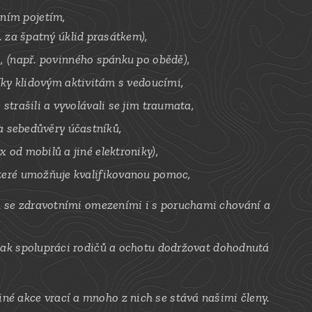
ním pojetím,
 za špatný úklid prasátkem),
, (např. povinného spánku po obědě),
íky klidovým aktivitám s vedoucími,
strašili a vyvolávali se jim traumata,
a
sebedůvěry
účastníků
,
 od mobilů a jiné elektroniky),
které umožňuje kvalifikovanou pomoc,
m se
zdravotními omezeními i
s poruchami chování a
šak spolupráci rodičů a ocho
tu dodržovat dohodnutá
né akce vrací a mnoho z nich se stává našimi členy.