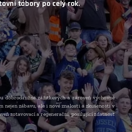
ovní tábory po celý rok.
jsou dobrodružné zážitkových a zároveň výchovně
nejen zábavu, ale i nové znalosti a zkušenosti v
veň zotavovací a regenerační, posilující zdatnost