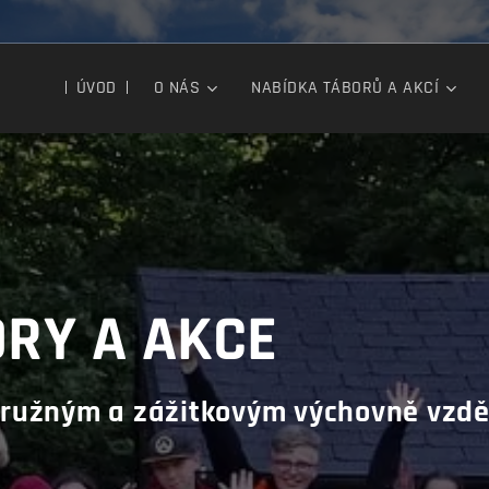
ÚVOD
O NÁS
NABÍDKA TÁBORŮ A AKCÍ
ORY A AKCE
družným a
zážitkovým výchovně vzd