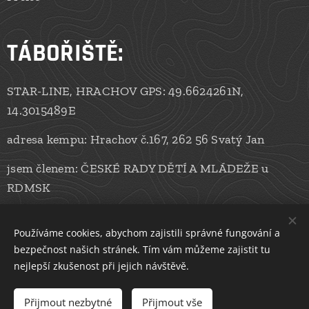
TÁBOŘIŠTĚ:
STAR-LINE, HRACHOV GPS: 49.6624261N,
14.3015489E
adresa kempu: Hrachov č.167, 262 56 Svatý Jan
jsem členem: ČESKÉ RADY DĚTÍ A MLÁDEŽE u
RDMSK
naše sociální sítě:
LINKTREE
Používáme cookies, abychom zajistili správné fungování a
FOTOGALERIE -
ZONERAMA
bezpečnost našich stránek. Tím vám můžeme zajistit tu
nejlepší zkušenost při jejich návštěvě.
Přijmout nezbytné
Přijmout vše