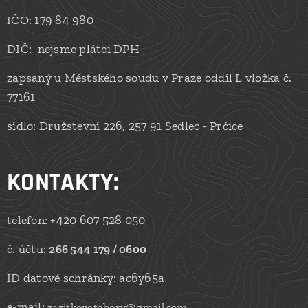
IČO: 179 84 980
DIČ: nejsme plátci DPH
zapsaný u Městského soudu v Praze oddíl L vložka č.
77161
sídlo: Družstevní 226, 257 91 Sedlec - Prčice
KONTAKTY
:
telefon: +420 607 528 050
č. účtu:
266 544 179 / 0600
ID datové schránky: ac6y65a
e-mail:
zazitkovetabory@gmail.com