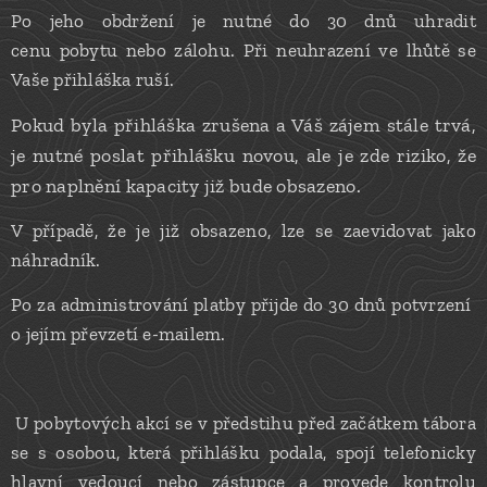
Po jeho obdržení je nutné do 30 dnů uhradit
cenu pobytu nebo zálohu. Při neuhrazení ve lhůtě se
Vaše přihláška ruší.
Pokud byla přihláška zrušena a Váš zájem stále trvá,
je nutné poslat přihlášku novou, ale je zde riziko, že
pro naplnění kapacity již bude obsazeno.
V případě, že je již obsazeno, lze se zaevidovat jako
náhradník.
Po za administrování platby přijde do 30 dnů potvrzení
o jejím převzetí e-mailem.
U pobytových akcí se v předstihu před začátkem tábora
se s osobou, která přihlášku podala, spojí telefonicky
hlavní vedoucí nebo zástupce a provede kontrolu