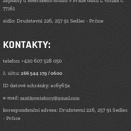
zapsaný u Městského soudu v Praze oddíl L vložka č.
77161
sídlo: Družstevní 226, 257 91 Sedlec - Prčice
KONTAKTY
:
telefon: +420 607 528 050
č. účtu:
266 544 179 / 0600
ID datové schránky: ac6y65a
e-mail:
zazitkovetabory@gmail.com
korespondenční adresa: Družstevní 226, 257 91 Sedlec
- Prčice