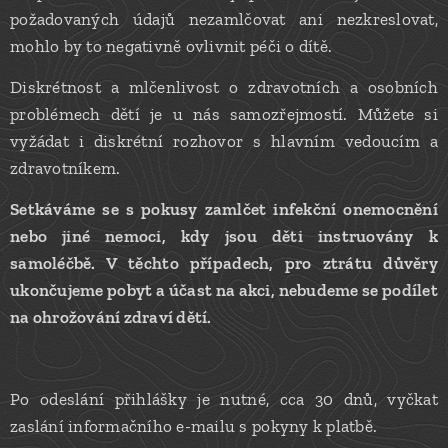
požadovaných údajů nezamlčovat ani nezkreslovat,
mohlo by to negativně ovlivnit péči o dítě.
Diskrétnost a mlčenlivost o zdravotních a osobních
problémech dětí je u nás samozřejmostí. Můžete si
vyžádat i diskrétní rozhovor s hlavním vedoucím a
zdravotníkem.
Setkáváme se s pokusy zamlčet infekční onemocnění
nebo jiné nemoci, kdy jsou děti instruovány k
samoléčbě. V těchto případech, pro ztrátu důvěry
ukončujeme pobyt a účast na akci, nebudeme se podílet
na ohrožování zdraví dětí.
Po odeslání přihlášky je nutné, cca 30 dnů, vyčkat
zaslání informačního e-mailu s pokyny k platbě.