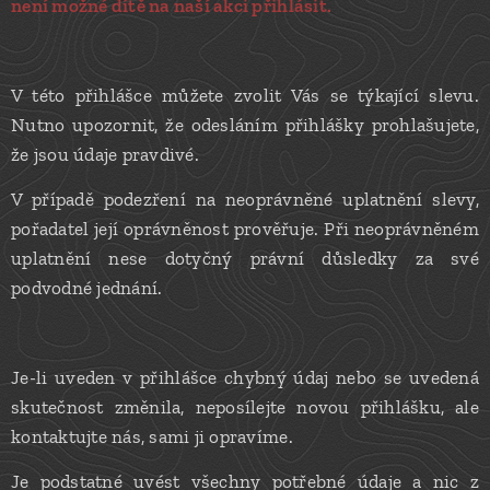
není možné dítě na naší akci přihlásit.
V této přihlášce můžete zvolit Vás se týkající slevu.
Nutno upozornit, že odesláním přihlášky prohlašujete,
že jsou údaje pravdivé.
V případě podezření na neoprávněné uplatnění slevy,
pořadatel její oprávněnost prověřuje. Při neoprávněném
uplatnění nese dotyčný právní důsledky za své
podvodné jednání.
Je-li uveden v přihlášce chybný údaj nebo se uvedená
skutečnost změnila, neposílejte novou přihlášku, ale
kontaktujte nás, sami ji opravíme.
Je podstatné uvést všechny potřebné údaje a nic z