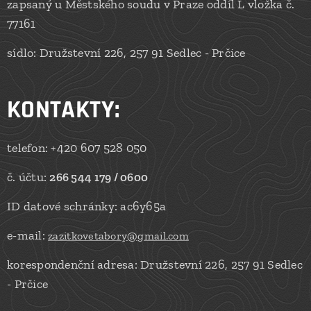
zapsaný u Městského soudu v Praze oddíl L vložka č.
77161
sídlo: Družstevní 226, 257 91 Sedlec - Prčice
KONTAKTY
:
telefon: +420 607 528 050
č. účtu:
266 544 179 / 0600
ID datové schránky: ac6y65a
e-mail:
zazitkovetabory@gmail.com
korespondenční adresa: Družstevní 226, 257 91 Sedlec
- Prčice