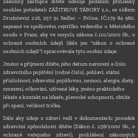
Zákonný zástupce dítěte uděluje podáním přihlášky
souhlas pořadateli ZÁŽITKOVÉ TÁBORY z.s., se sídlem
Družstevní 226, 257 91 Sedlec – Prčice, IČ:179 84 980,
zapsané ve spolkovém rejstříku vedeného u Městského
soudu v Praze, aby ve smyslu zákona č.101/2000 Sb., o
ochraně osobních údajů (dále jen "zákon o ochraně
osobních údajů") zpracovávala tyto osobní údaje:
Jméno a příjmení dítěte, jeho datum narození a číslo
zdravotního pojištění (rodné číslo), pohlaví, státní
příslušnost, zdravotní pojišťovnu, nemoci, alergie, diety,
omezení, očkování, užívané léky, jméno praktického
lékaře a kontakt na lékaře, plavecké schopnosti, obtíže
při spaní, velikost trička.
Dále aby údaje o zdraví vedl v dokumentech: posudek
zdravotní způsobilosti dítěte (Zákon č. 258/2000 Sb., o
ochraně veřejného zdraví), prohlášení zákonných