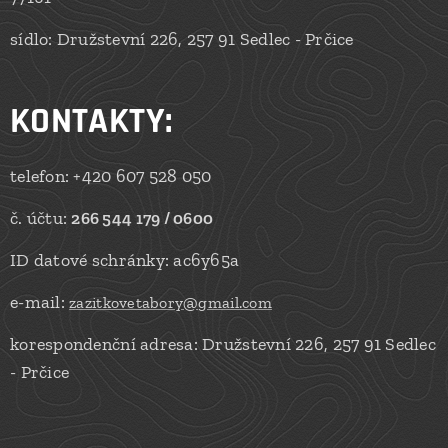
sídlo: Družstevní 226, 257 91 Sedlec - Prčice
KONTAKTY
:
telefon: +420 607 528 050
č. účtu:
266 544 179 / 0600
ID datové schránky: ac6y65a
e-mail:
zazitkovetabory@gmail.com
korespondenční adresa: Družstevní 226, 257 91 Sedlec
- Prčice