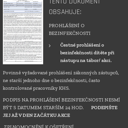
TENTO DOKUMENT
OBSAHUJE:
PROHLÁŠENÍ O
BEZINFEKČNOSTI
Čestné prohlášení o
bezinfekčnosti dítěte při
nástupu na tábor/ akci.
Povinně vyžadované prohlášení zákonných zástupců,
ne starší jednoho dne o bezinfekčnosti, často
kontrolované pracovníky KHS.
PODPIS NA PROHLÁŠENÍ BEZINFEKČNOSTI NESMÍ
BÝT S DATUMEM STARŠÍM 24 HOD.
PODEPIŠTE
JEJ AŽ V DEN ZAČÁTKU AKCE
ZPLNOMOCNĚNÍ K OŠETŘENÍ