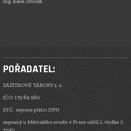
Ing. Karel Dvořák
POŘADATEL:
ZÁŽITKOVÉ TÁBORY z. s.
IČO: 179 84 980
DIČ: nejsme plátci DPH
zapsaný u Městského soudu v Praze oddíl L vložka č.
77161