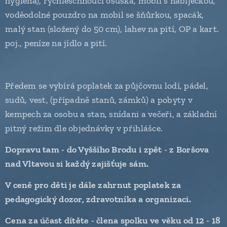
hygiena), rychleschnoucí osuška, mobil s nabíječkou,
voděodolné pouzdro na mobil se šňůrkou, spacák,
malý stan (složený do 50 cm), lahev na pití, OP a kart.
poj., peníze na jídlo a pití.
Předem se vybírá poplatek za půjčovnu lodí, pádel,
sudů, vest, (případně stanů, zámků) a pobyty v
kempech za osobu a stan, snídani a večeři, a základní
pitný režim dle objednávky v přihlášce.
Dopravu tam - do Vyššího Brodu i zpět - z Boršova
nad Vltavou si každý zajišťuje sám.
V ceně pro děti je dále zahrnut poplatek za
pedagogický dozor, zdravotníka a organizaci.
Cena za účast dítěte - člena spolku ve věku od 12 - 18