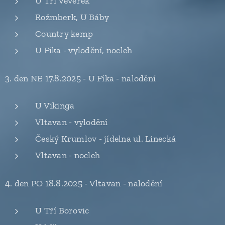
U Tří Veverek
Rožmberk, U Báby
Country kemp
U Fíka - vylodění, nocleh
3. den NE 17.8.2025 - U Fíka - nalodění
U Vikinga
Vltavan - vylodění
Český Krumlov - jídelna ul. Linecká
Vltavan - nocleh
4. den PO 18.8.2025 - Vltavan - nalodění
U Tří Borovic