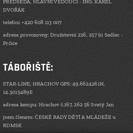
PŘEDSEDA, HLAVNÍ VEDOUCÍ - ING. KAREL
DVOŘÁK
telefon: +420 608 113 007
adresa provozovny: Družstevní 226, 257 91 Sedlec -
Prčice
TÁBOŘIŠTĚ:
STAR-LINE, HRACHOV GPS: 49.6624261N,
14.3015489E
adresa kempu: Hrachov č.167, 262 56 Svatý Jan
jsem členem: ČESKÉ RADY DĚTÍ A MLÁDEŽE u
RDMSK