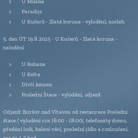
U Milana
Paradijs
U Kučerů - Zlatá koruna - vylodění, nocleh
5. den ÚT 19.8.2025 - U Kučerů - Zlatá koruna -
nalodění
U Rohana
U Kelta
Dívčí kámen
Poslední Štace - vylodění, odjezd
Odjezd: Boršov nad Vltavou od restaurace Poslední
štace ( vylodění cca 16:00 - 18:00), telefonáty domu,
předání lodí, balení věcí, poslední jídlo a rozloučení.
cca za 1-2 hod.