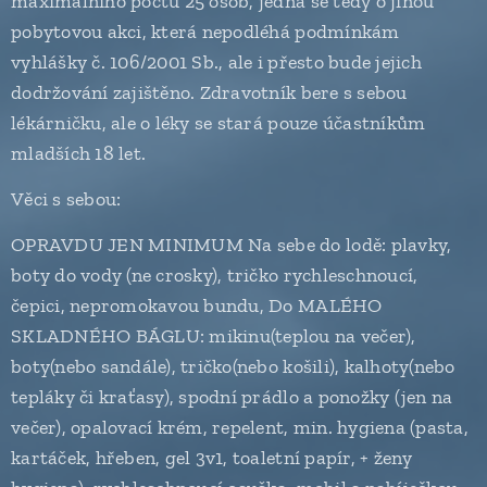
maximálního počtu 25 osob, jedná se tedy o jinou
pobytovou akci, která nepodléhá podmínkám
vyhlášky č. 106/2001 Sb., ale i přesto bude jejich
dodržování zajištěno. Zdravotník bere s sebou
lékárničku, ale o léky se stará pouze účastníkům
mladších 18 let.
Věci s sebou:
OPRAVDU JEN MINIMUM Na sebe do lodě: plavky,
boty do vody (ne crosky), tričko rychleschnoucí,
čepici, nepromokavou bundu, Do MALÉHO
SKLADNÉHO BÁGLU: mikinu(teplou na večer),
boty(nebo sandále), tričko(nebo košili), kalhoty(nebo
tepláky či kraťasy), spodní prádlo a ponožky (jen na
večer), opalovací krém, repelent, min. hygiena (pasta,
kartáček, hřeben, gel 3v1, toaletní papír, + ženy