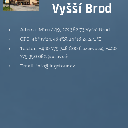
Vyšší Brod
Adresa: Míru 449, CZ 382 73 Vyšší Brod
GPS: 48°37'24.965"N, 14°18'24.271"E
Telefon: +420 775 748 800 (rezervace), +420
775 350 082 (správce)
Email: info@ingetour.cz