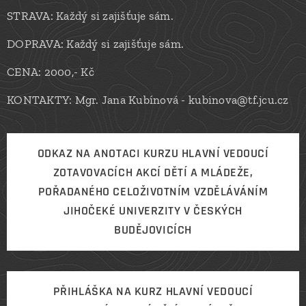
STRAVA: Každý si zajišťuje sám.
DOPRAVA: Každý si zajišťuje sám.
CENA: 2000,- Kč
KONTAKTY: Mgr. Jana Kubínová - kubinova@tf.jcu.cz
ODKAZ NA ANOTACI KURZU HLAVNÍ VEDOUCÍ
ZOTAVOVACÍCH AKCÍ DĚTÍ A MLÁDEŽE,
POŘADANÉHO CELOŽIVOTNÍM VZDĚLÁVÁNÍM
JIHOČEKÉ UNIVERZITY V ČESKÝCH
BUDĚJOVICÍCH
PŘIHLÁŠKA NA KURZ HLAVNÍ VEDOUCÍ