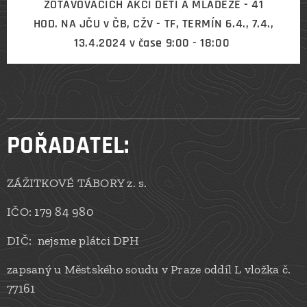
ZOTAVOVACÍCH AKCÍ DĚTÍ A MLÁDEŽE - 41
HOD. NA JČU v ČB, CŽV - TF, TERMÍN 6.4., 7.4.,
13.4.2024 v čase 9:00 - 18:00
POŘADATEL:
ZÁŽITKOVÉ TÁBORY z. s.
IČO: 179 84 980
DIČ: nejsme plátci DPH
zapsaný u Městského soudu v Praze oddíl L vložka č.
77161