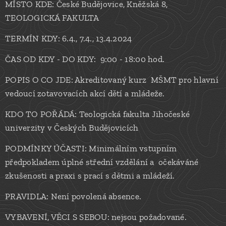
MÍSTO KDE: České Budějovice, Kněžská 8,
TEOLOGICKÁ FAKULTA
TERMÍN KDY: 6.4., 7.4., 13.4.2024
ČAS OD KDY - DO KDY: 9:00 - 18:00 hod.
POPIS O CO JDE: Akreditovaný kurz MŠMT pro hlavní
vedoucí zotavovacích akcí dětí a mládeže.
KDO TO POŘÁDÁ: Teologická fakulta Jihočeské
univerzity v Českých Budějovicích
PODMÍNKY ÚČASTI: Minimálním vstupním
předpokladem úplné střední vzdělání a očekáváné
zkušenosti a praxi s prací s dětmi a mládeží.
PRAVIDLA: Není povolená absence.
VYBAVENÍ, VĚCI S SEBOU: nejsou požadované.