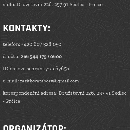
sídlo: Družstevní 226, 257 91 Sedlec - Prčice
KONTAKTY
:
telefon: +420 607 528 050
č. účtu:
266 544 179 / 0600
ID datové schránky: ac6y65a
e-mail:
zazitkovetabory@gmail.com
korespondenční adresa: Družstevní 226, 257 91 Sedlec
- Prčice
ORGANIZÁTOR: